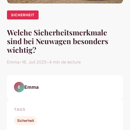
SICHERHEIT
Welche Sicherheitsmerkmale
sind bei Neuwagen besonders
wichtig?
Emma
•
16. Juli 2025
•
4 min de lecture
Emma
E
TAGS
Sicherheit