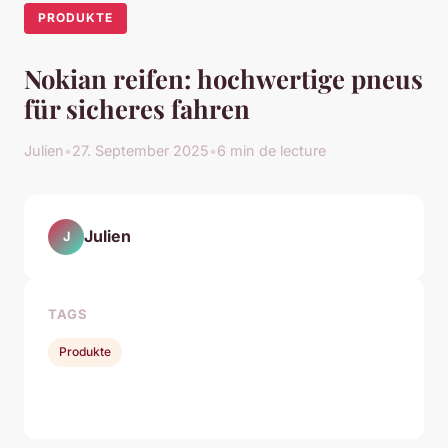
PRODUKTE
Nokian reifen: hochwertige pneus
für sicheres fahren
Julien
•
27. September 2025
•
6 min de lecture
Julien
J
TAGS
Produkte