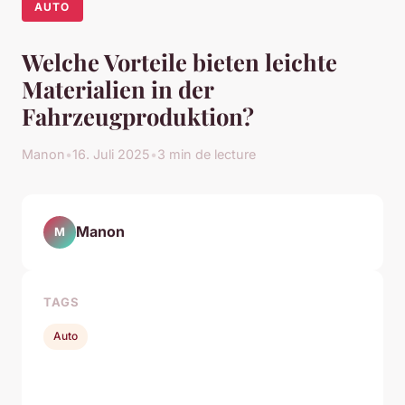
AUTO
Welche Vorteile bieten leichte
Materialien in der
Fahrzeugproduktion?
Manon
•
16. Juli 2025
•
3 min de lecture
Manon
M
TAGS
Auto