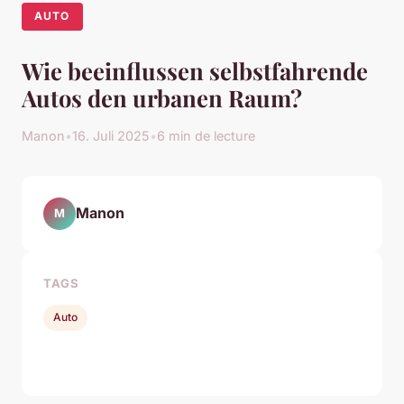
AUTO
Wie beeinflussen selbstfahrende
Autos den urbanen Raum?
Manon
•
16. Juli 2025
•
6 min de lecture
Manon
M
TAGS
Auto